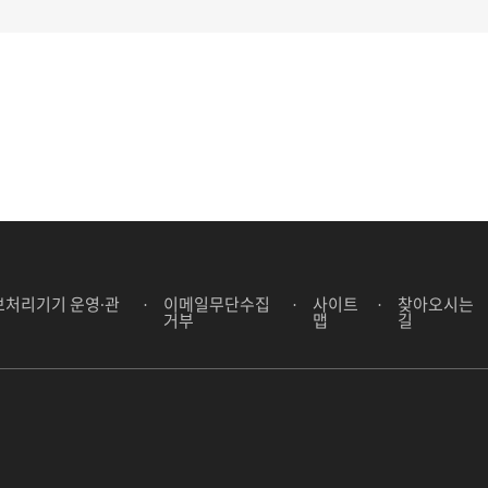
처리기기 운영∙관
이메일무단수집
사이트
찾아오시는
거부
맵
길