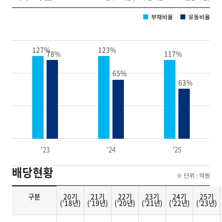
부채비율
유동비율
127%
123%
78%
117%
65%
63%
'23
'24
'25
배당현황
※ 단위 : 억원
구분
20기
21기
22기
23기
24기
25기
(’18년)
(’19년)
(’20년)
(’21년)
(’22년)
(’23년)