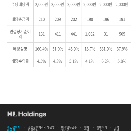
주당배당액
2,000원
2,000원
2,000원
2,000원
2,000원
2,000원
배당총금액
210
209
202
198
196
191
연결당기순이
131
411
441
1,062
31
505
익
배당성향
160.4%
51.0%
45.9%
18.7%
631.9%
37.9%
배당수익률
4.5%
4.3%
5.1%
4.1%
6.2%
5.8%
개인정보처
영상정보처리기기 운영∙
이메일무단수
사이
찾아오시
고객
리방침
관리방침
집거부
트맵
는 길
센터